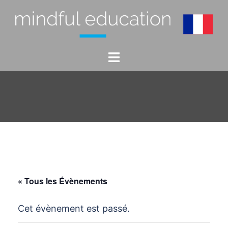
Aller
au
contenu
Ouvrir/fermer
le
menu
« Tous les Évènements
Cet évènement est passé.