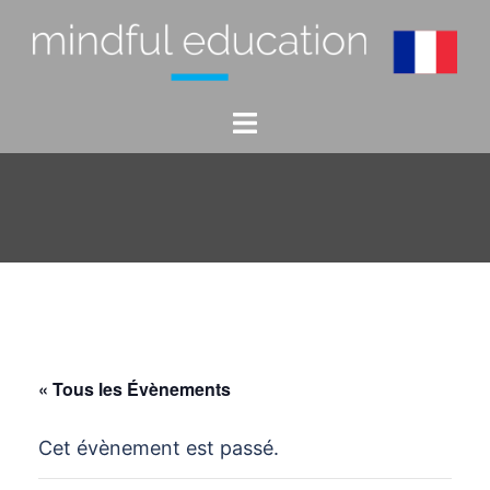
Aller
au
contenu
Ouvrir/fermer
le
menu
« Tous les Évènements
Cet évènement est passé.