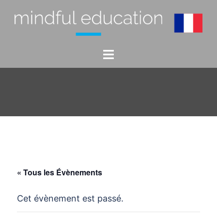
Aller
au
contenu
Ouvrir/fermer
le
menu
« Tous les Évènements
Cet évènement est passé.